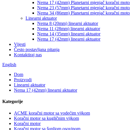
Nema 17 (42mm) Planetarni mjenjač koračni moto
Nema 23 (57mm) Planetarni mjenjač koračni moto
Nema 34 (86mm) Planetarni mjenjač koračni moto
Linearni aktuator
Nema 8 (20mm) linearni aktuator
Nema 11 (28mm) linearni aktuator
Nema 14 (35mm) linearni aktuator
Nema 17 (42mm) linearni aktuator
Vijesti
Često postavljana pitanja
Kontaktiraj nas
English
Dom
Proizvodi
Linearni aktuator
Nema 17 (42mm) linearni aktuator
Kategorije
ACME koračni motor sa vodećim vijkom
Koračni motor sa kugličnim vijkom
Koračni motor
Koračni motor sa šupljom osovinom