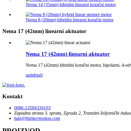
Nema 14 (35mm) hibridni linearni koračni motor
Nema 8 (20mm) hibridni linearni koračni motor
Nema 17 (42mm) linearni aktuator
Nema 17 (42mm) linearni aktuator
Nema 17 (42mm) hibridni koračni motor, bipolarni, 4-odvod
upit
detalj
Kontakt
0086-13584334193
Zapadna strana 3. sprata, Zgrada 2, Tranzitni željeznički ind
hdq@thinkermotion.com
PROIZVOD