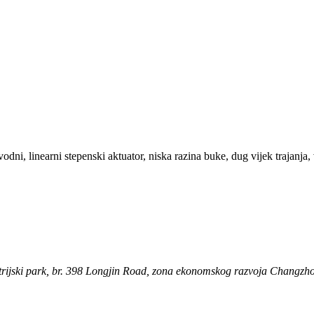
ni, linearni stepenski aktuator, niska razina buke, dug vijek trajanja,
ustrijski park, br. 398 Longjin Road, zona ekonomskog razvoja Changzho